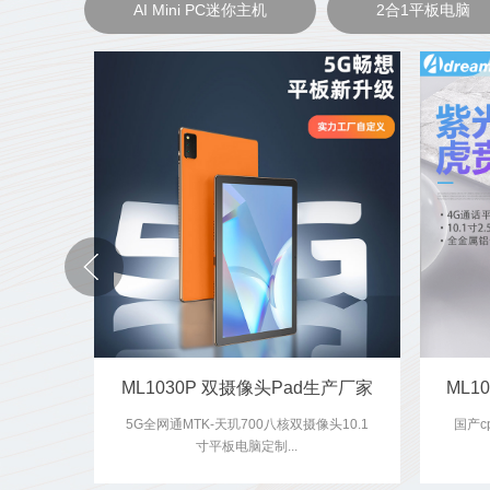
AI Mini PC迷你主机
2合1平板电脑
ML1030P 双摄像头Pad生产厂家
5G全网通MTK-天玑700八核双摄像头10.1
国产c
寸平板电脑定制...