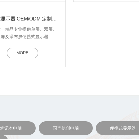
家
便携式显示器 OEM/ODM 定制_便携屏代工厂家_外贸货源直供
华一精品专业提供单屏、双屏、
三屏及瀑布屏便携式显示器
/ODM 定制代工服务，500 台柔
适配初创品牌。5000㎡自有工
MORE
SO 认证 + 国家级高新企业背
服务跨境电商、工业控制、移动
、内容创作等多行业客户，一站
外贸批量直供货源解决方案。
笔记本电脑
国产信创电脑
便携式显示器