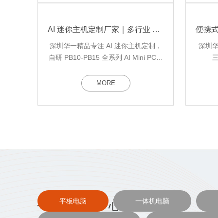
迎来电咨询：13923405632
AI 迷你主机定制厂家｜多行业 AI 智能体部署 Mini PC 软硬件定制案例
深圳华一精品专注 AI 迷你主机定制，
深圳
自研 PB10-PB15 全系列 AI Mini PC，
提供工控主机、收银迷你主机 OEM、
OEM
软件适配小主机、多串口迷你电脑、
性起订
MORE
国产化 AI 主机一站式 ODM 代工，面
厂，I
向软件商、工业、零售、教育行业大
书，
客户提供整机硬件改配、系统适配、
办公
接口拓展全流程定制服务。
式
平板电脑
一体机电脑
产品中心