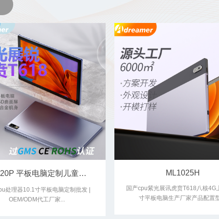
ML1025H
ML1020P 平板电脑定制儿童学习pad生产厂家
国产cpu紫光展讯虎贲T618八核4G上
pu处理器10.1寸平板电脑定制批发 |
寸平板电脑生产厂家产品配置
OEM/ODM代工厂家...
ML1025H (10.1 inch)cpuSC-T61