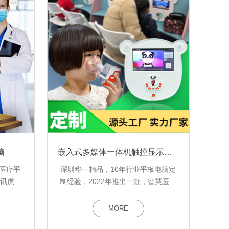
脑
嵌入式多媒体一体机触控显示终端
寸医疗平
深圳华一精品，10年行业平板电脑定
展讯虎贲
制经验，2022年推出一款，智慧医院
GB，
嵌入式雾化器多媒体一体机电脑，满
足社区医院社康门诊儿童雾化治疗专
MORE
用的10.1寸医疗平板电脑生产厂家