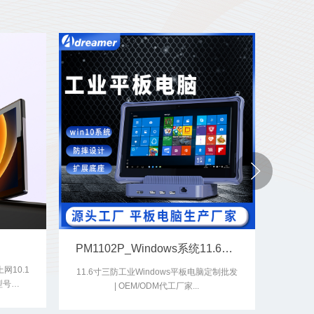
PM1102P_Windows系统11.6寸平板电脑
网10.1
10.
11.6寸三防工业Windows平板电脑定制批发
型号
| OEM/ODM代工厂家...
8C...