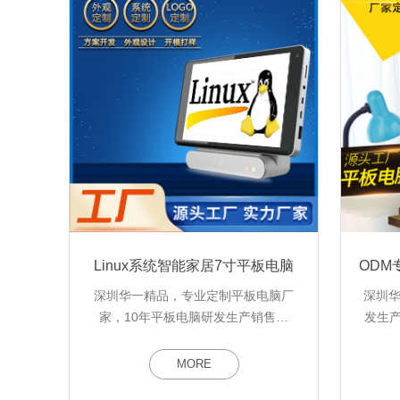
Linux系统智能家居7寸平板电脑
深圳华一精品，专业定制平板电脑厂
深圳华
家，10年平板电脑研发生产销售经
发生
验，2022年推出新款智能家居配套家
平板电
居方案，出厂自带Linux系统的平板电
寸学
MORE
脑，尺寸只有7寸能兼容各种硬件，欢
600