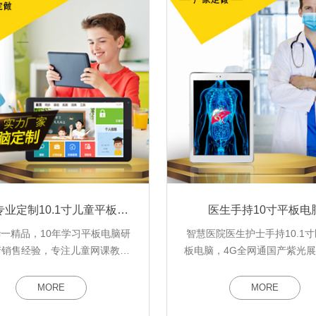
ODM专业定制10.1寸儿童平板电脑，学生学习网课平板电脑生产厂家
医生手持10寸平板电
一精品，10年学习平板电脑研
智慧医院医生护士手持10.1
产销售经验，专注儿童网课教学
板电脑，4G全网通国产紫光
脑定制，2022年推出新款10.1
T618八核处理器6GB+128
习平板电脑，华一精品只有工厂
MORE
MORE
0平方米，是平板电脑源头生产厂